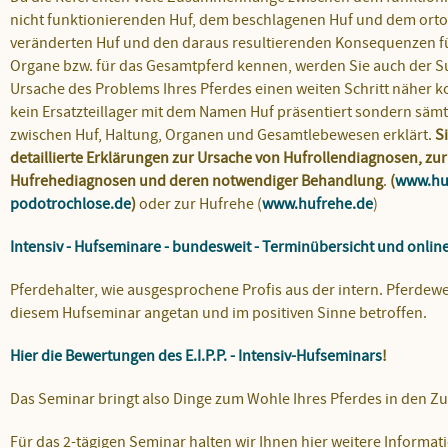
nicht funktionierenden Huf, dem beschlagenen Huf und dem ort
veränderten Huf und den daraus resultierenden Konsequenzen fü
Organe bzw. für das Gesamtpferd kennen, werden Sie auch der S
Ursache des Problems Ihres Pferdes einen weiten Schritt näher 
kein Ersatzteillager mit dem Namen Huf präsentiert sondern sämt
zwischen Huf, Haltung, Organen und Gesamtlebewesen erklärt.
S
detaillierte Erklärungen zur Ursache von Hufrollendiagnosen, zu
Hufrehediagnosen und deren notwendiger Behandlung
.
(
www.huf
podotrochlose.de
)
oder zur Hufrehe (
www.hufrehe.de
)
Intensiv - Hufseminare - bundesweit - Terminübersicht und onlin
Pferdehalter, wie ausgesprochene Profis aus der intern. Pferdewe
diesem
Hufseminar
angetan und im positiven Sinne betroffen.
Hier die Bewertungen des E.I.P.P. - Intensiv-Hufseminars
!
Das Seminar bringt also Dinge zum Wohle Ihres Pferdes in den
Für das
2-tägigen Seminar
halten wir Ihnen hier weitere Informat